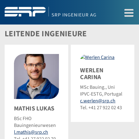
LEITENDE INGENIEURE
Werlen
WERLEN
Carina
CARINA
MSc Bauing., Uni
IPVC-ESTG, Portugal
c.werlen@srp.ch
MATHIS LUKAS
Tel. +41 27 922 02 43
BSc FHO
Bauingenieurwesen
l.mathis@srp.ch
Tel. +41 27 922 02 70