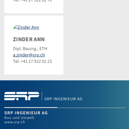
Zinder
ZINDER ANN
Ann
Dipl. Bauing., ETH
a.zinder@srp.ch
Tel. +41 27 922 02 23
SRP INGENIEUR AG
Bau und Umwelt
www.srp.ch