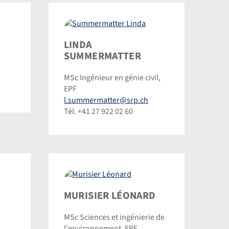
Summermatter
LINDA
Linda
SUMMERMATTER
©
MSc Ingénieur en génie civil,
Dominic
EPF
Steinmann
l.summermatter@srp.ch
Tél. +41 27 922 02 60
Murisier
MURISIER LÉONARD
Léonard
MSc Sciences et ingénierie de
©
l'environnement, EPF