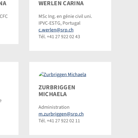
Werlen
NA
WERLEN CARINA
Carina
 CFC
MSc Ing. en génie civil uni.
©
IPVC-ESTG, Portugal
Dominic
c.werlen@srp.ch
Steinmann
Tél. +41 27 922 02 43
Zurbriggen
ZURBRIGGEN
Michaela
MICHAELA
e
©
Administration
Dominic
m.zurbriggen@srp.ch
Steinmann
Tél. +41 27 922 02 11