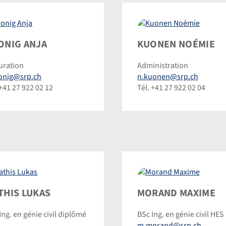
ig
Kuonen
ONIG ANJA
KUONEN NOÉMIE
Noémie
uration
Administration
©
ronig@srp.ch
n.kuonen@srp.ch
inic
Dominic
 +41 27 922 02 12
Tél. +41 27 922 02 04
inmann
Steinmann
is
Morand
THIS LUKAS
MORAND MAXIME
as
Maxime
Ing. en génie civil diplômé
BSc Ing. en génie civil HES
©
m.morand@srp.ch