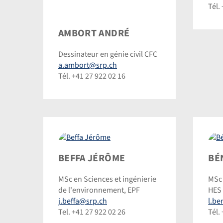
Tél.
Ambort
AMBORT ANDRÉ
Andre
Dessinateur en génie civil CFC
a.ambort@srp.ch
Tél. +41 27 922 02 16
Beffa
Bén
BEFFA JÉRÔME
BÉ
Jérôme
Loïc
MSc en Sciences et ingénierie
MSc 
©
©
de l'environnement, EPF
HES
Dominic
Dom
j.beffa@srp.ch
l.be
Steinmann
Ste
Tel. +41 27 922 02 26
Tél.