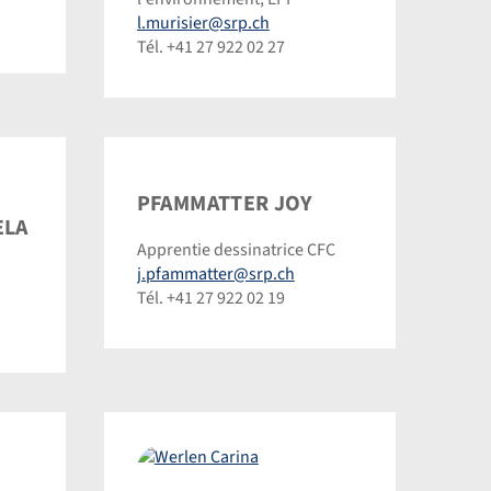
Dominic
l.murisier@srp.ch
Steinmann
Tél. +41 27 922 02 27
PFAMMATTER JOY
ELA
Apprentie dessinatrice CFC
j.pfammatter@srp.ch
Tél. +41 27 922 02 19