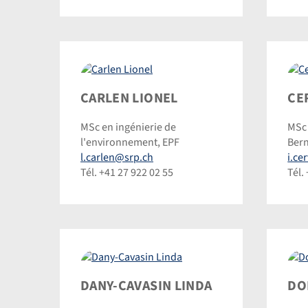
Carlen
Cer
CARLEN LIONEL
CE
Lionel
Ivan
MSc en ingénierie de
MSc 
©
©
l'environnement, EPF
Ber
Dominic
Dom
l.carlen@srp.ch
i.ce
Steinmann
Ste
Tél. +41 27 922 02 55
Tél.
Dany-
Dor
DANY-CAVASIN LINDA
DO
Cavasin
Anto