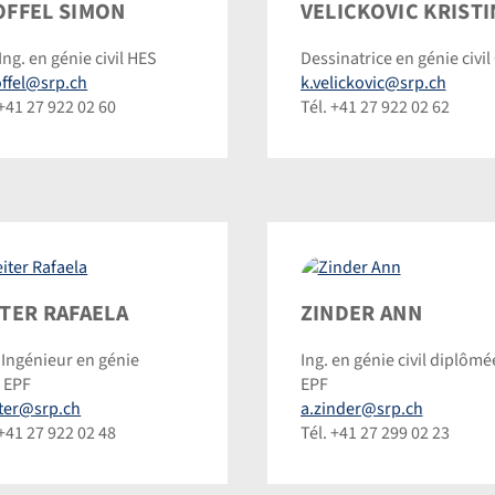
fel
Velickovic
OFFEL SIMON
VELICKOVIC KRISTI
on
Kristina
Ing. en génie civil HES
Dessinatrice en génie civil
©
offel@srp.ch
k.velickovic@srp.ch
inic
Dominic
 +41 27 922 02 60
Tél. +41 27 922 02 62
inmann
Steinmann
er
Zinder
ITER RAFAELA
ZINDER ANN
ela
Ann
Ingénieur en génie
Ing. en génie civil diplômé
, EPF
EPF
inic
iter@srp.ch
a.zinder@srp.ch
inmann
 +41 27 922 02 48
Tél. +41 27 299 02 23