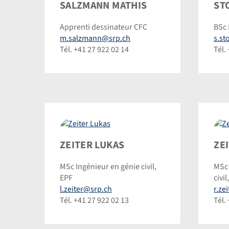
Salzmann
Stof
SALZMANN MATHIS
ST
Mathis
Sim
Apprenti dessinateur CFC
BSc 
©
©
m.salzmann@srp.ch
s.st
Dominic
Dom
Tél. +41 27 922 02 14
Tél.
Steinmann
Ste
Zeiter
Zeit
ZEITER LUKAS
ZE
Lukas
Rafa
MSc Ingénieur en génie civil,
MSc 
©
©
EPF
civil
Dominic
Dom
l.zeiter@srp.ch
r.ze
Steinmann
Ste
Tél. +41 27 922 02 13
Tél.