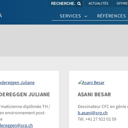
Chaine de recherche (au moins 3 caractèr
ACTUALITÉS
OFFRE
SERVICES
RÉFÉRENCES
ereggen
Asani
DEREGGEN JULIANE
ASANI BESAR
ane
Besar
rmaticienne diplômée TH /
Dessinateur CFC en génie c
©
 en environnement post-
b.asani@srp.ch
inic
Dominic
de
Tél. +41 27 922 02 59
inmann
Steinmann
ndereggen@srp.ch