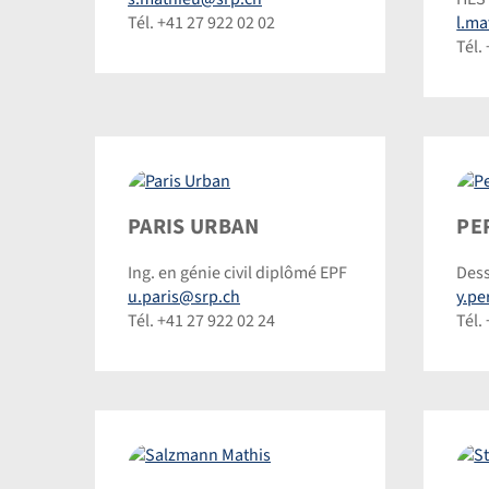
Dominic
Dom
Tél. +41 27 922 02 02
l.ma
Steinmann
Ste
Tél.
Paris
Perr
PARIS URBAN
PE
Urban
Yann
Ing. en génie civil diplômé EPF
Dess
©
u.paris@srp.ch
y.p
Dom
Tél. +41 27 922 02 24
Tél.
Ste