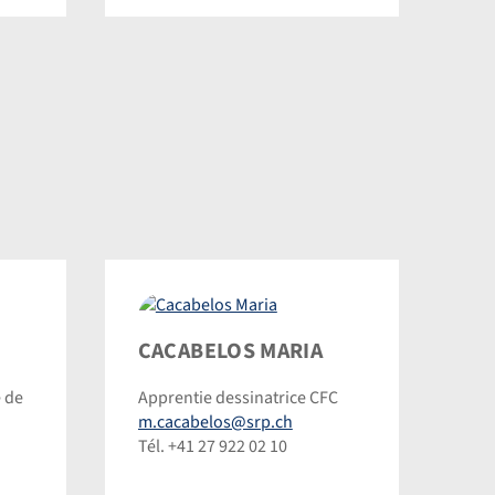
Cacabelos
CACABELOS MARIA
Maria
e de
Apprentie dessinatrice CFC
©
m.cacabelos@srp.ch
Dominic
Tél. +41 27 922 02 10
Steinmann