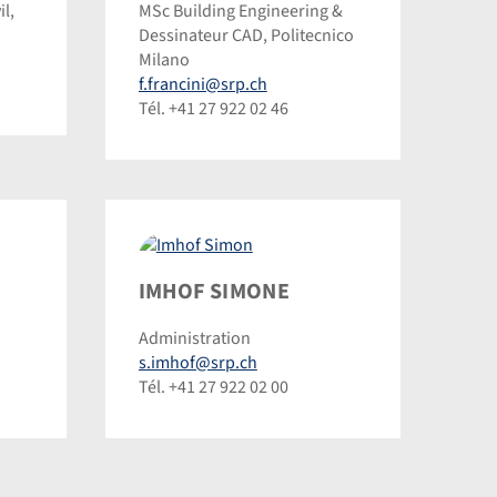
l,
MSc Building Engineering &
©
Dessinateur CAD, Politecnico
Dominic
Milano
Steinmann
f.francini@srp.ch
Tél. +41 27 922 02 46
Imhof
IMHOF SIMONE
Simon
Administration
©
s.imhof@srp.ch
Dominic
Tél. +41 27 922 02 00
Steinmann