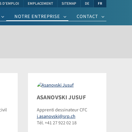
es)
S D'EMPLOI
EMPLACEMENT
SITEMAP
DE
FR
NOTRE ENTREPRISE
CONTACT
Asanovski
ASANOVSKI JUSUF
Jusuf
ivil
Apprenti dessinateur CFC
©
j.asanovski@srp.ch
Dominic
Tél. +41 27 922 02 18
Steinmann