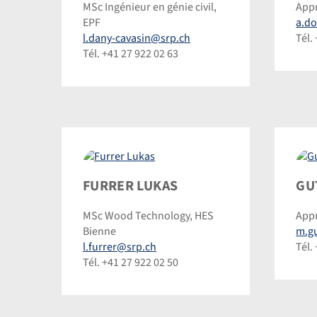
Linda
MSc Ingénieur en génie civil,
Appr
©
EPF
a.d
©
Dom
l.dany-cavasin@srp.ch
Tél.
Dominic
Ste
Tél. +41 27 922 02 63
Steinmann
Furrer
Gut
FURRER LUKAS
GU
Lukas
Max
MSc Wood Technology, HES
Appr
©
©
Bienne
m.g
Dominic
Dom
l.furrer@srp.ch
Tél.
Steinmann
Ste
Tél. +41 27 922 02 50