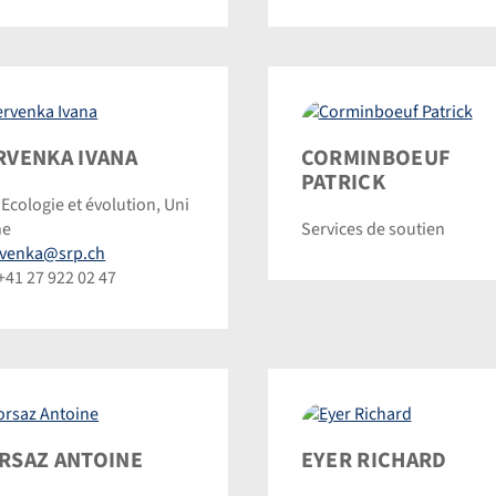
venka
Corminboeuf
RVENKA IVANA
CORMINBOEUF
a
Patrick
PATRICK
Ecologie et évolution, Uni
©
ne
Services de soutien
inic
Dominic
rvenka@srp.ch
inmann
Steinmann
 +41 27 922 02 47
saz
Eyer
RSAZ ANTOINE
EYER RICHARD
ine
Richard