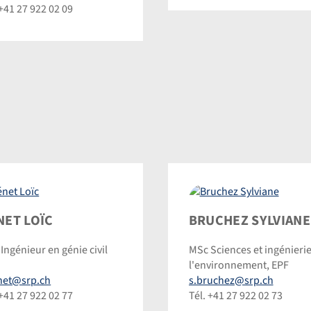
 +41 27 922 02 09
et
Bruchez
NET LOÏC
BRUCHEZ SYLVIANE
Sylviane
Ingénieur en génie civil
MSc Sciences et ingénieri
©
l'environnement, EPF
inic
Dominic
net@srp.ch
s.bruchez@srp.ch
inmann
Steinmann
 +41 27 922 02 77
Tél. +41 27 922 02 73