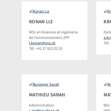
Konan
Kron
KONAN LIZ
KR
Liz
Anja
MSc en Sciences et ingénierie
Fact
©
©
de l'environnement, EPF
a.k
Dominic
Dom
l.konan@srp.ch
Tél.
Steinmann
Ste
Tél. +41 27 922 02 20
Burgener
Math
MATHIEU SARAH
MA
Sarah
Luk
Administration
BSc 
©
©
s.mathieu@srp.ch
HES