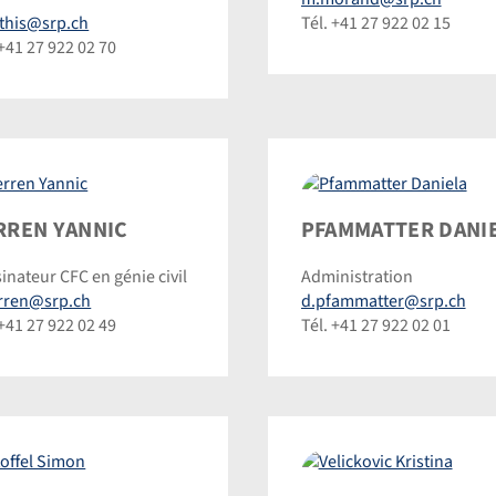
inic
Dominic
this@srp.ch
Tél. +41 27 922 02 15
inmann
Steinmann
 +41 27 922 02 70
en
Pfammatter
RREN YANNIC
PFAMMATTER DANI
ic
Daniela
inateur CFC en génie civil
Administration
©
erren@srp.ch
d.pfammatter@srp.ch
inic
Dominic
 +41 27 922 02 49
Tél. +41 27 922 02 01
inmann
Steinmann