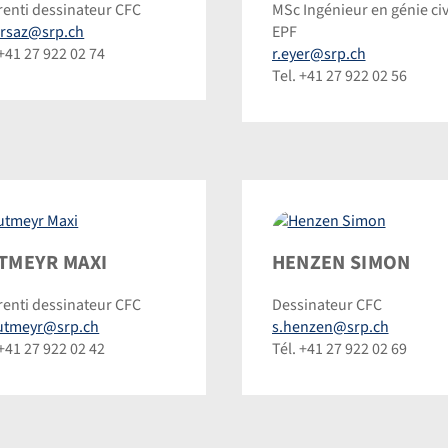
enti dessinateur CFC
MSc Ingénieur en génie civi
©
orsaz@srp.ch
EPF
inic
Dominic
 +41 27 922 02 74
r.eyer@srp.ch
inmann
Steinmann
Tel. +41 27 922 02 56
meyr
Henzen
TMEYR MAXI
HENZEN SIMON
i
Simon
enti dessinateur CFC
Dessinateur CFC
©
utmeyr@srp.ch
s.henzen@srp.ch
inic
Dominic
 +41 27 922 02 42
Tél. +41 27 922 02 69
inmann
Steinmann