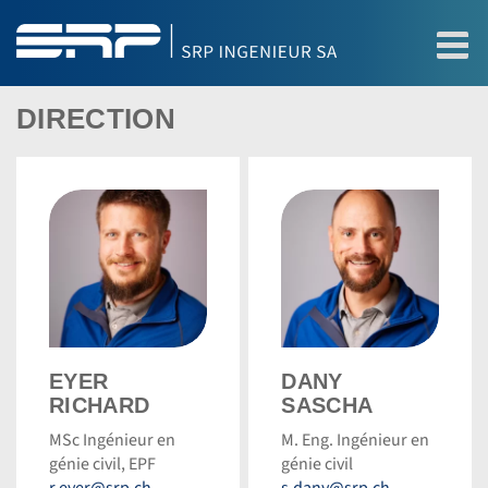
DIRECTION
Eyer
Dany
EYER
DANY
Richard
Sascha
RICHARD
SASCHA
©
©
MSc Ingénieur en
M. Eng. Ingénieur en
Dominic
Dominic
génie civil, EPF
génie civil
Steinmann
Steinmann
r.eyer@srp.ch
s.dany@srp.ch