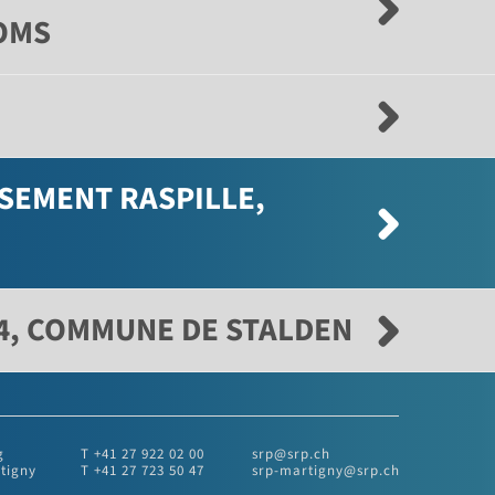
GOMS
SSEMENT RASPILLE,
24, COMMUNE DE STALDEN
g
T +41 27 922 02 00
srp@srp.ch
tigny
T +41 27 723 50 47
srp-martigny@srp.ch