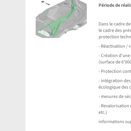
Période de réali
Dans le cadre de
le cadre des pr
protection techni
- Réactivation /
- Création d'une
(surface de 6'000
- Protection con
- intégration de
écologique des 
- mesures de sécu
- Revalorisation
etc.)
informations su