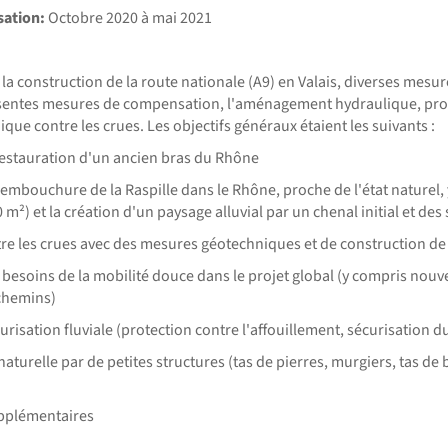
sation:
Octobre 2020 à mai 2021
 la construction de la route nationale (A9) en Valais, diverses mes
ésentes mesures de compensation, l'aménagement hydraulique, proch
que contre les crues. Les objectifs généraux étaient les suivants :
 restauration d'un ancien bras du Rhône
 embouchure de la Raspille dans le Rhône, proche de l'état naturel
 m²) et la création d'un paysage alluvial par un chenal initial et des
tre les crues avec des mesures géotechniques et de construction de
s besoins de la mobilité douce dans le projet global (y compris nou
chemins)
risation fluviale (protection contre l'affouillement, sécurisation du 
 naturelle par de petites structures (tas de pierres, murgiers, tas 
pplémentaires