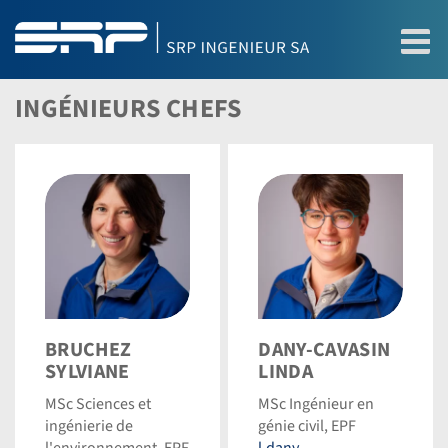
INGÉNIEURS CHEFS
portrait
Dany-
BRUCHEZ
DANY-CAVASIN
|
Cavasin
SYLVIANE
LINDA
srp
Linda
MSc Sciences et
MSc Ingénieur en
©
©
ingénierie de
génie civil, EPF
Dominic
Dominic
l'environnement, EPF
l.dany-