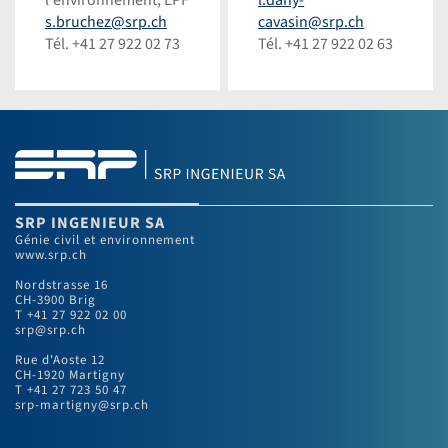
Steinmann
Steinmann
s.bruchez@srp.ch
cavasin@srp.ch
Tél. +41 27 922 02 73
Tél. +41 27 922 02 63
SRP INGENIEUR SA
Génie civil et environnement
www.srp.ch
Nordstrasse 16
CH-3900 Brig
T +41 27 922 02 00
srp@srp.ch
Rue d'Aoste 12
CH-1920 Martigny
T +41 27 723 50 47
srp-martigny@srp.ch